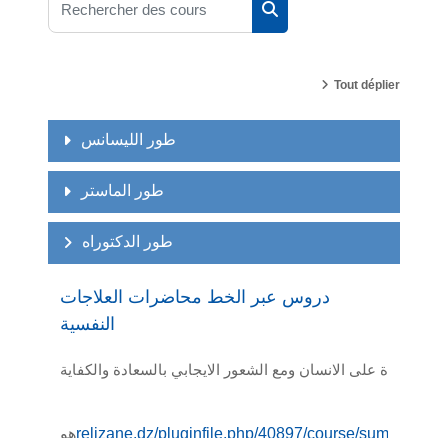
Rechercher des cours
Tout déplier
طور الليسانس
طور الماستر
طور الدكتوراه
دروس عبر الخط محاضرات العلاجات
النفسية
تطرأ عادة على الانسان ومع الشعور الايجابي بالسعادة والكفاية
هو
relizane.dz/pluginfile.php/40897/co